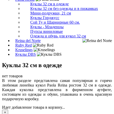
Куклы 32 см в одежде
Куклы 32 см без одежды и в пижамках
Мини-подружки, 21 см
Куклы Горджусс
Сой Ту и Шарнирные 60 см.
Куклы - Младенцы
Пупсы виниловые
Одежда и обувь для кукол 32 см
Reina del Norte
Ruby Red
Kruselings
Куклы DBS
Куклы 32 см в одежде
нет товаров
В этом разделе представлена самая популярная и горячо
любимая линейка кукол Paola Reina ростом 32 см в одежде.
Каждая куколка представлена в фирменном аутфите,
состоящем из одежды и обуви, упакована в очень красивую
подарочную коробку.
Идет добавление товара в корзину...
×